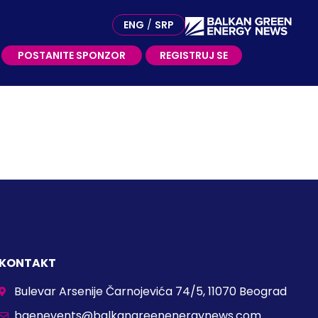
OSTANITE SPONZOR
ENG
/
SRP
POSTANITE SPONZOR
REGISTRUJ SE
KONTAKT
Bulevar Arsenije Čarnojevića 74/5, 11070 Beograd
bgenevents@balkangreenenergynews.com