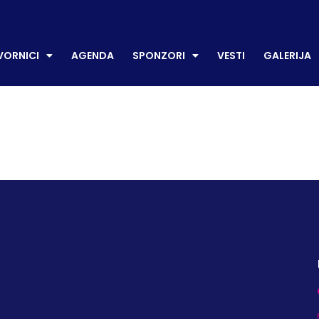
CI
AGENDA
SPONZORI
VESTI
GALERIJA
P
ORNICI
AGENDA
SPONZORI
VESTI
GALERIJA