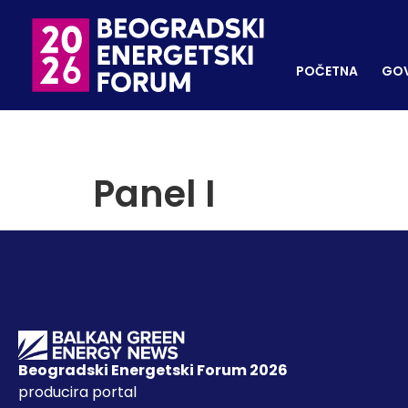
POČETNA
GOVORNI
REGISTRUJ SE
POČETNA
GOV
Panel I
Beogradski Energetski Forum 2026
producira portal