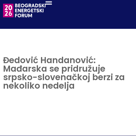
Đedović Handanović:
Mađarska se pridružuje
srpsko-slovenačkoj berzi za
nekoliko nedelja