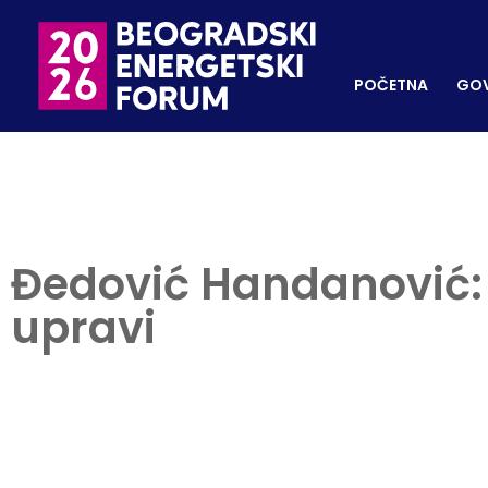
POČETNA
GOVORNI
REGISTRUJ SE
POČETNA
GOV
Đedović Handanović:
upravi