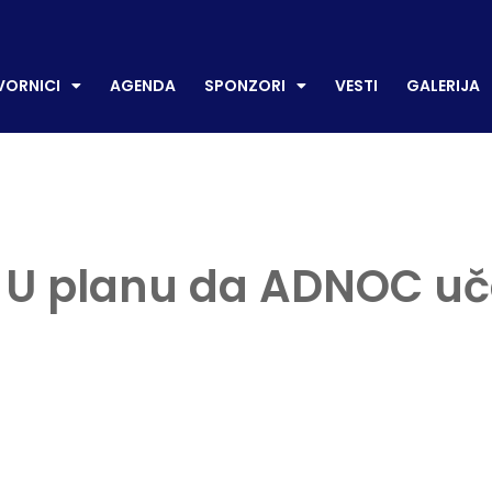
CI
AGENDA
SPONZORI
VESTI
GALERIJA
P
ORNICI
AGENDA
SPONZORI
VESTI
GALERIJA
 U planu da ADNOC uče