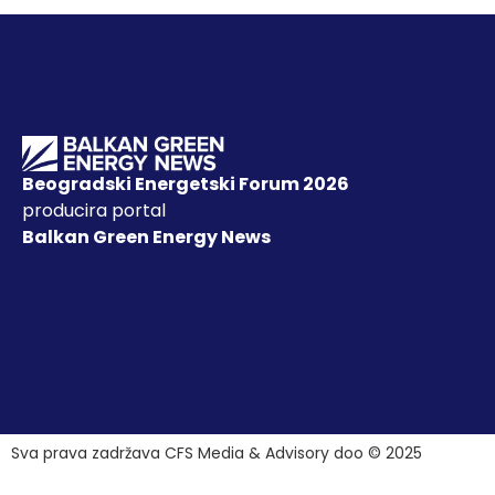
Beogradski Energetski Forum 2026
producira portal
Balkan Green Energy News
Sva prava zadržava CFS Media & Advisory doo © 2025