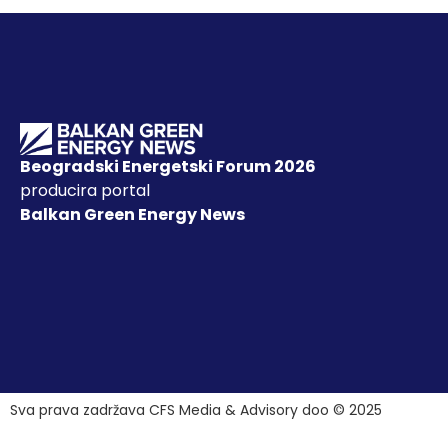
Beogradski Energetski Forum 2026
producira portal
Balkan Green Energy News
Sva prava zadržava CFS Media & Advisory doo © 2025