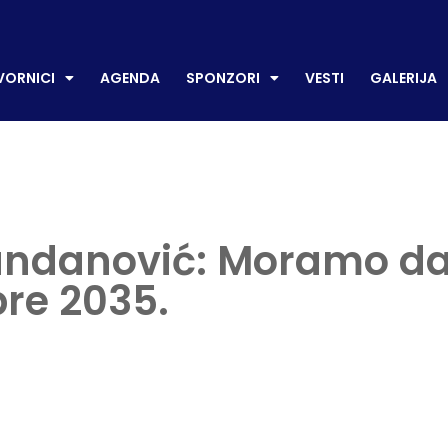
CI
AGENDA
SPONZORI
VESTI
GALERIJA
P
ORNICI
AGENDA
SPONZORI
VESTI
GALERIJA
andanović: Moramo d
pre 2035.