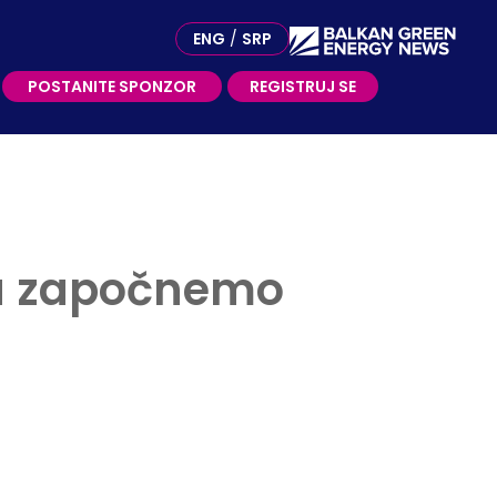
OSTANITE SPONZOR
ENG
/
SRP
POSTANITE SPONZOR
REGISTRUJ SE
a započnemo