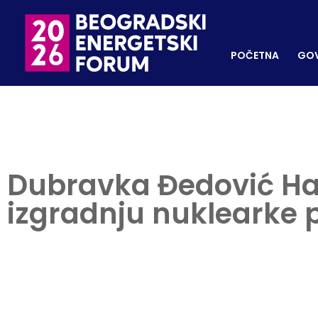
POČETNA
GOVORNI
REGISTRUJ SE
POČETNA
GOV
Dubravka Đedović H
izgradnju nuklearke 