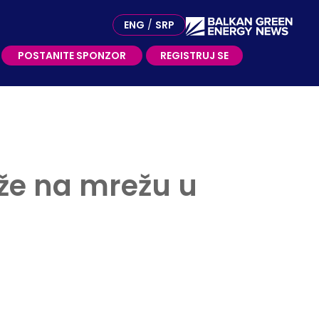
OSTANITE SPONZOR
ENG
/
SRP
POSTANITE SPONZOR
REGISTRUJ SE
tiže na mrežu u