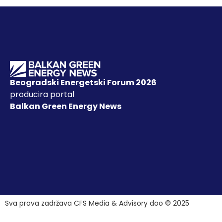
Beogradski Energetski Forum 2026
producira portal
Balkan Green Energy News
Sva prava zadržava CFS Media & Advisory doo © 2025