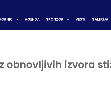
CI
AGENDA
SPONZORI
VESTI
GALERIJA
P
ORNICI
AGENDA
SPONZORI
VESTI
GALERIJA
z obnovljivih izvora s