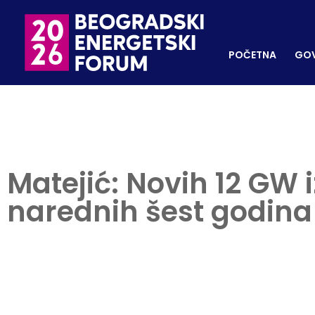
POČETNA
GOVORNI
REGISTRUJ SE
POČETNA
GOV
Matejić: Novih 12 GW i
narednih šest godina