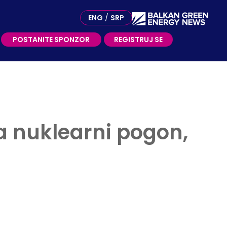
OSTANITE SPONZOR
ENG
/
SRP
POSTANITE SPONZOR
REGISTRUJ SE
a nuklearni pogon,