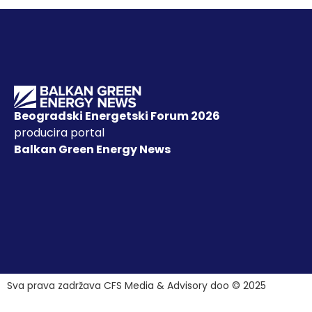
Beogradski Energetski Forum 2026
producira portal
Balkan Green Energy News
Sva prava zadržava CFS Media & Advisory doo © 2025