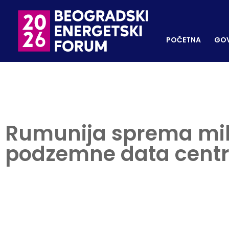
POČETNA
GOVORNI
REGISTRUJ SE
POČETNA
GOV
Rumunija sprema mili
podzemne data cent