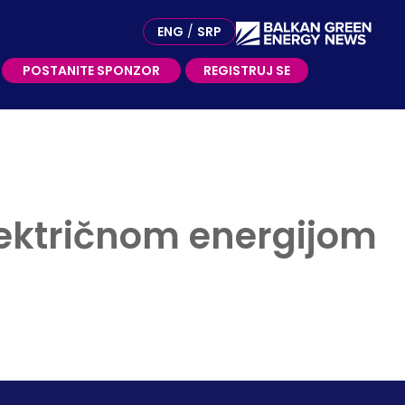
OSTANITE SPONZOR
ENG
/
SRP
POSTANITE SPONZOR
REGISTRUJ SE
lektričnom energijom