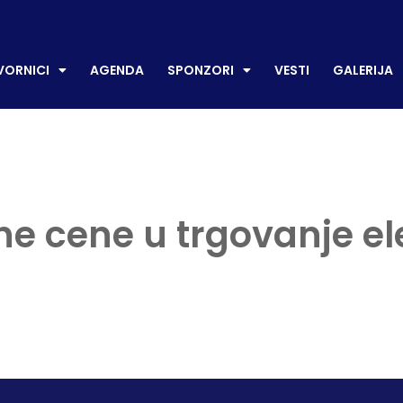
CI
AGENDA
SPONZORI
VESTI
GALERIJA
P
ORNICI
AGENDA
SPONZORI
VESTI
GALERIJA
ne cene u trgovanje e