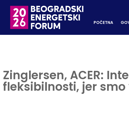
POČETNA
GOVORNI
REGISTRUJ SE
POČETNA
GOV
Zinglersen, ACER: Inte
fleksibilnosti, jer s