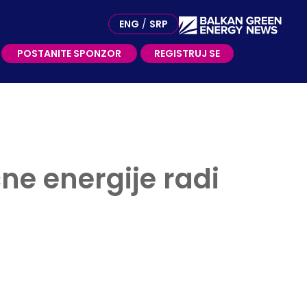
OSTANITE SPONZOR
ENG
/
SRP
POSTANITE SPONZOR
REGISTRUJ SE
čne energije radi