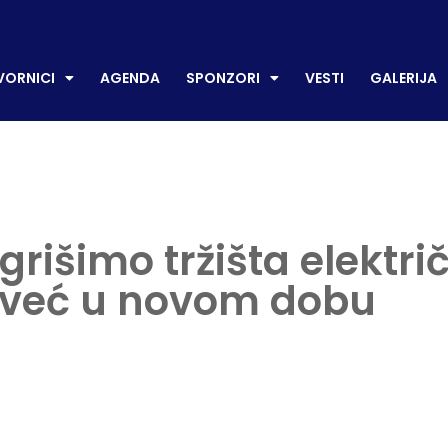
CI
AGENDA
SPONZORI
VESTI
GALERIJA
P
ORNICI
AGENDA
SPONZORI
VESTI
GALERIJA
grišimo tržišta elektri
mo već u novom dobu